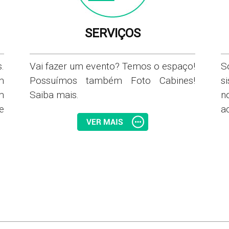
SERVIÇOS
.
Vai fazer um evento? Temos o espaço!
S
m
Possuímos também Foto Cabines!
s
m
Saiba mais.
n
e
ac